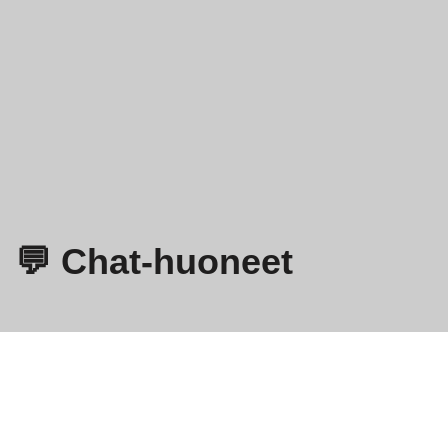
💬 Chat-huoneet
Omegle
- Online-videokeskustelu tuntemattomien kanssa!
Tietosuojakäytäntö
Ehdot ja edellytykset
EN