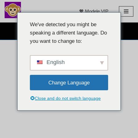
💖 Modele VIP
Treci
la
We've detected you might be
CHAT GRATUIT CU WEBCAM 👉
conținut
speaking a different language. Do
you want to change to:
English
Change Language
Close and do not switch language