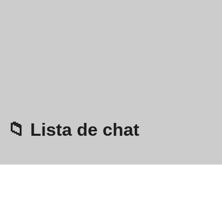
📁 Lista de chat
Omegle
- Video Chat online cu străini!
Politica de confidențialitate
Termeni și condiții
EN