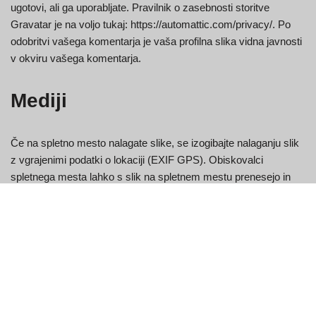
ugotovi, ali ga uporabljate. Pravilnik o zasebnosti storitve
Gravatar je na voljo tukaj: https://automattic.com/privacy/. Po
odobritvi vašega komentarja je vaša profilna slika vidna javnosti
v okviru vašega komentarja.
Mediji
Če na spletno mesto nalagate slike, se izogibajte nalaganju slik
z vgrajenimi podatki o lokaciji (EXIF GPS). Obiskovalci
spletnega mesta lahko s slik na spletnem mestu prenesejo in
pridobijo vse podatke o lokaciji.
Piškotki
Če na našem spletnem mestu pustite komentar, se lahko
strinjate s shranjevanjem vašega imena, e-poštnega naslova in
spletnega mesta v piškotkih. Ti so namenjeni vašemu udobju,