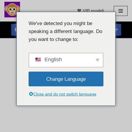
💖 VIP modeli
Preskoči
na
We've detected you might be
BREZPLAČEN KLEPET S SPLETNO KAMERO 👉
vsebino
speaking a different language. Do
you want to change to:
English
Change Language
Close and do not switch language