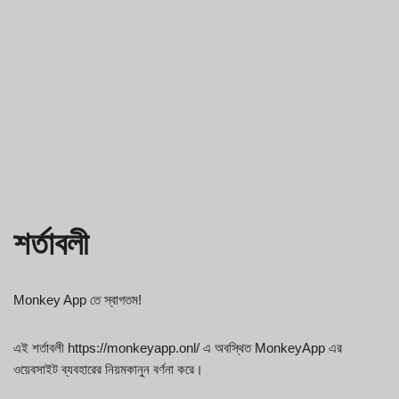
শর্তাবলী
Monkey App তে স্বাগতম!
এই শর্তাবলী https://monkeyapp.onl/ এ অবস্থিত MonkeyApp এর
ওয়েবসাইট ব্যবহারের নিয়মকানুন বর্ণনা করে।