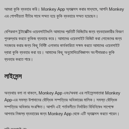
আমরা কুকি ব্যবহার করি। Monkey App অ্যাক্সেস করার মাধ্যমে, আপনি Monkey
এর গোপনীয়তা নীতির সাথে সম্মত হয়ে কুকি ব্যবহারে সম্মত হয়েছেন।
বেশিরভাগ ইন্টারেক্টিভ ওয়েবসাইটগুলি আমাদের প্রতিটি ভিজিটের জন্য ব্যবহারকারীর বিবরণ
পুনরুদ্ধার করতে কুকিজ ব্যবহার করে। আমাদের ওয়েবসাইট ভিজিট করা লোকেদের জন্য
সহজতর করার জন্য কিছু নির্দিষ্ট এলাকার কার্যকারিতা সক্ষম করতে আমাদের ওয়েবসাইট
দ্বারা কুকি ব্যবহার করা হয়। আমাদের কিছু অনুমোদিত/বিজ্ঞাপন অংশীদাররাও কুকি
ব্যবহার করতে পারে।
লাইসেন্স
অন্যথায় বলা না থাকলে, Monkey App এবং/অথবা এর লাইসেন্সদাতারা Monkey
App-এর সমস্ত উপাদানের বৌদ্ধিক সম্পত্তির অধিকারের মালিক। সমস্ত বৌদ্ধিক
সম্পত্তির অধিকার সংরক্ষিত। আপনি এই শর্তাবলীতে নির্ধারিত বিধিনিষেধ সাপেক্ষে
আপনার নিজস্ব ব্যবহারের জন্য Monkey App থেকে এটি অ্যাক্সেস করতে পারেন।