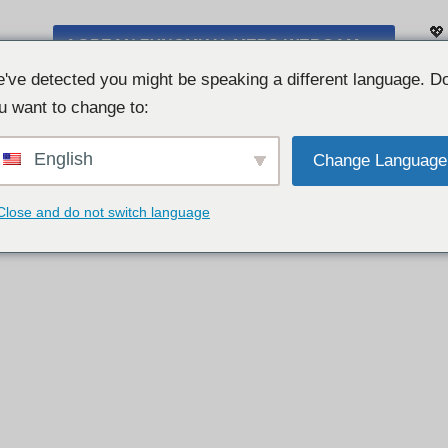
💖
ΔΩΡΕΆΝ ΣΥΝΟΜΙΛΊΑ ΜΈΣΩ WEBCAM 👉
Λί
've detected you might be speaking a different language. D
u want to change to:
English
Change Language
Close and do not switch language