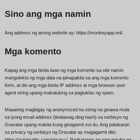
Sino ang mga namin
Ang address ng aming website ay: https://monkeyapp.onl/.
Mga komento
Kapag ang mga bisita iwan ng mga komento sa site namin
mangolekta ng mga data na ipinapakita sa ang mga komento
form, at din ang mga bisita IP address at mga browser user
agent string upang makatulong sa pagtuklas ng spam.
Maaaring magbigay ng anonymized na string na ginawa mula
sa iyong email address (tinatawag ding hash) sa serbisyo ng
Gravatar upang makita kung ginagamit mo ito. Ang patakaran
sa privacy ng serbisyo ng Gravatar ay magagamit dito:
https://automattic.com/privacy/. Pagkatapos ng pag-apruba ng