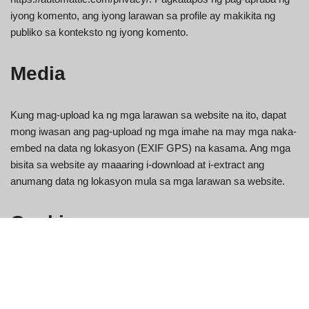
iyong komento, ang iyong larawan sa profile ay makikita ng
publiko sa konteksto ng iyong komento.
Media
Kung mag-upload ka ng mga larawan sa website na ito, dapat
mong iwasan ang pag-upload ng mga imahe na may mga naka-
embed na data ng lokasyon (EXIF GPS) na kasama. Ang mga
bisita sa website ay maaaring i-download at i-extract ang
anumang data ng lokasyon mula sa mga larawan sa website.
Cookies
Kung ikaw mag-iwan ng komento sa aming site maaari kang
mag-opt-in sa pag-save ng iyong pangalan, email address at
mga website sa mga cookies. Ang mga ito ay para sa iyong