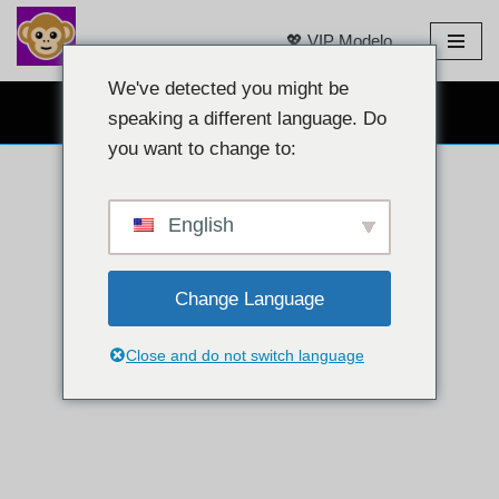
💖 VIP Modelo
Laktawan
sa
We've detected you might be
LIBRENG WEBCAM CHAT 👉
nilalaman
speaking a different language. Do
you want to change to:
English
Change Language
Close and do not switch language