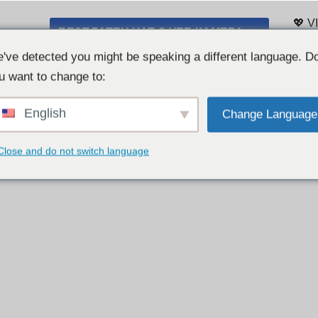
💖 V
БЕЗПЛАТЕН ЧАТ С УЕБ КАМЕРА 👉
Спис
've detected you might be speaking a different language. D
u want to change to:
English
Change Language
Close and do not switch language