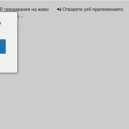
IP предавания на живо
📲 Отворете уеб приложението
ък за чат
o