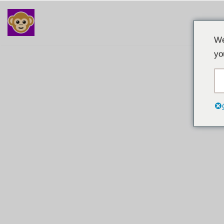
Преминаване
We
към
yo
съдържанието