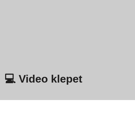
💻 Video klepet
Omegle
- Spletni video klepet z neznanci!
Pravilnik o zasebnosti
Pogoji in določila
EN