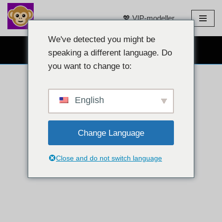
💖 VIP-modeller
Gå
til
We've detected you might be
GRATIS WEBKAMERA-CHAT 👉
innhold
speaking a different language. Do
you want to change to:
English
Change Language
Close and do not switch language