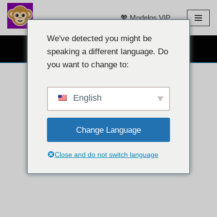
💖 Modelos VIP
Pular
para
We've detected you might be
BATE-PAPO COM WEBCAM GRÁTIS 👉
o
speaking a different language. Do
conteúdo
you want to change to:
English
Change Language
Close and do not switch language