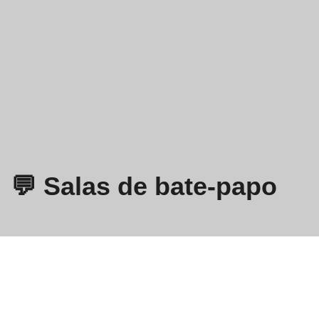
💬 Salas de bate-papo
Omegle
- Bate-papo por vídeo on-line com estranhos!
Política de privacidade
Termos e condições
EN